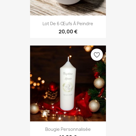
Aperçu rapide

Lot De 6 Œufs À Peindre
20,00 €
favorite_border
Aperçu rapide

Bougie Personnalisée