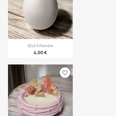
Aperçu rapide

Œuf À Peindre
4,00 €
favorite_border