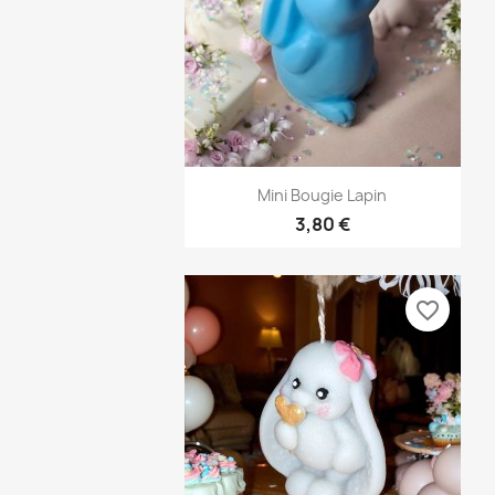
Aperçu rapide

Mini Bougie Lapin
3,80 €
favorite_border