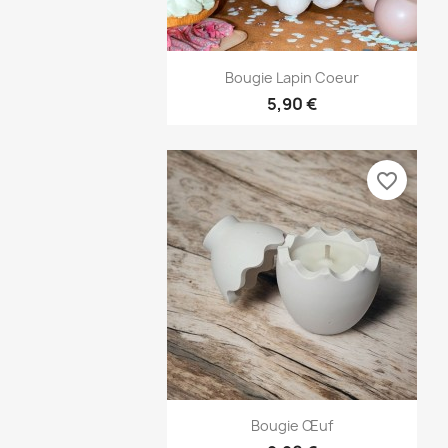
Aperçu rapide

Bougie Lapin Coeur
5,90 €
favorite_border
Aperçu rapide

Bougie Œuf