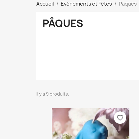
Accueil
Événements et Fêtes
Pâques
PÂQUES
Il y a 9 produits.
favorite_border