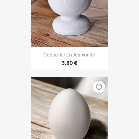
Aperçu rapide

Coquetier En Jesmonite
+5
3,80 €
favorite_border