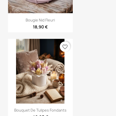
Aperçu rapide

Bougie Nid Fleuri
18,90 €
favorite_border
Aperçu rapide

Bouquet De Tulipes Fondants